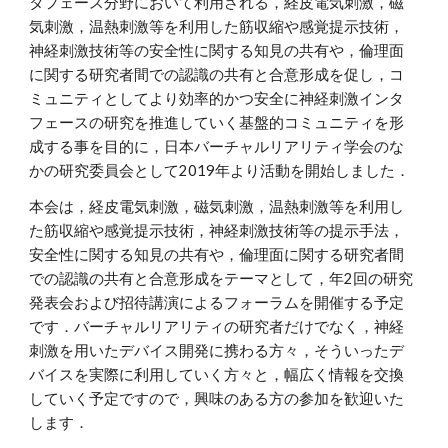
タフェース分野において利用される，経皮電気刺激，磁
気刺激，温熱刺激等を利用した筋収縮や感覚提示技術，
神経刺激技術等の安全性に関する知見の共有や，倫理面
に関する研究者間での認識の共有と合意形成を促し，コ
ミュニティとしてより効率的かつ安全に神経刺激インタ
フェースの研究を推進していく基盤的コミュニティを形
成する事を目的に，日本バーチャルリアリティ学会のな
かの研究委員会として2019年より活動を開始しました．
本会は，経皮電気刺激，磁気刺激，温熱刺激等を利用し
た筋収縮や感覚提示技術，神経刺激技術等の提示手法，
安全性に関する知見の共有や，倫理面に関する研究者間
での認識の共有と合意形成をテーマとして，年2回の研究
発表会および招待講演によるフォーラムを開催する予定
です．バーチャルリアリティの研究者だけでなく，神経
刺激を用いたデバイス開発に携わる方々，そういったデ
バイスを実際に利用していく方々と，幅広く情報を交換
していく予定ですので，興味のある方の参加を歓迎いた
します．