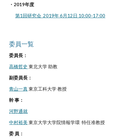
・2019年度
第1回研究会 2019年 6月12日 10:00-17:00
委員一覧
委員長：
高橋哲史
東北
大学
助教
副委員長：
青山一真
東京工科大学
教授
幹 事：
河野通就
中村裕美
東京大学大学院情報学環 特任准教授
委 員：